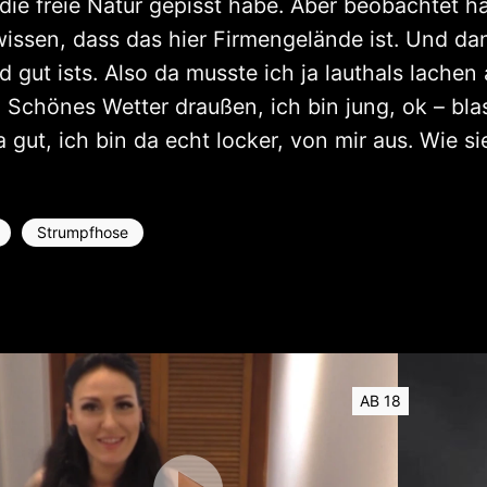
 die freie Natur gepisst habe. Aber beobachtet h
 wissen, dass das hier Firmengelände ist. Und 
d gut ists. Also da musste ich ja lauthals lache
i. Schönes Wetter draußen, ich bin jung, ok – bl
ut, ich bin da echt locker, von mir aus. Wie sie
Strumpfhose
AB 18