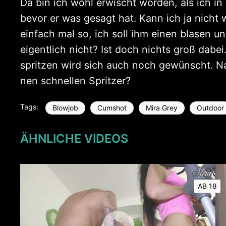
Da bin ich wohl erwischt worden, als ich in
bevor er was gesagt hat. Kann ich ja nicht
einfach mal so, ich soll ihm einen blasen un
eigentlich nicht? Ist doch nichts groß dabe
spritzen wird sich auch noch gewünscht. Na g
nen schnellen Spritzer?
Tags:
Blowjob
Cumshot
Mira Grey
Outdoor
ÄHNLICHE VIDEOS
AB 18