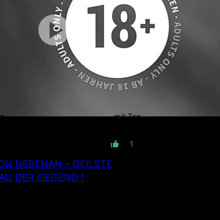
in
mit Ton
1
ON NEBENAN – GEILSTE
AU DER GEGEND !