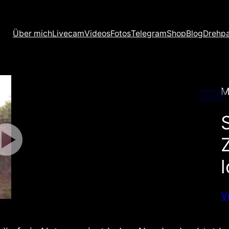
Über mich
Livecam
Videos
Fotos
Telegram
Shop
Blog
Drehpa
M
AB 18
S
l
V
mit Ton