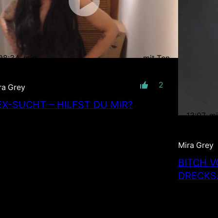
08:34
min
mit Ton
2
ra Grey
EX-SUCHT – HILFST DU MIR?
13:07
m
Mira Grey
BITCH V
DRECKS