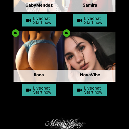
GabyMendez
Samira
Livechat
Livechat
Start now
Start now
Ilona
NovaVibe
Livechat
Livechat
Start now
Start now