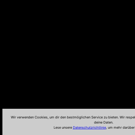
Wir verwenden Cookies, um dir den bestmöglichen Service zu bieten. Wir respe
deine Daten.
Lese unsere
Datenschutzrichtlinie
, um mehr darüber 