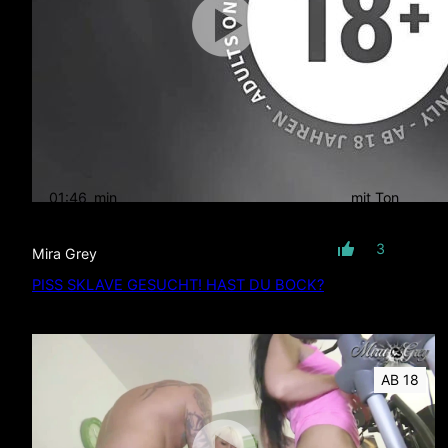
01:46
min
mit Ton
3
Mira Grey
PISS SKLAVE GESUCHT! HAST DU BOCK?
AB 18