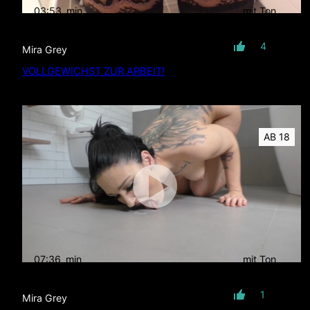
03:53
min
mit Ton
4
Mira Grey
VOLLGEWICHST ZUR ARBEIT!
AB 18
07:36
min
mit Ton
1
Mira Grey