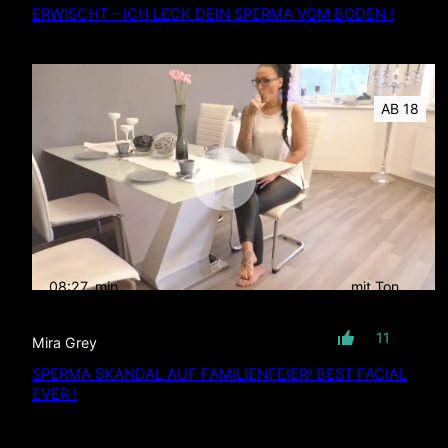
ERWISCHT – ICH LECK DEIN SPERMA VOM BODEN !
AB 18
08:27
min
mit Ton
11
Mira Grey
SPERMA SKANDAL AUF FAMILIENFEIER! BEST FACIAL
EVER !