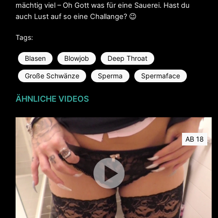
mächtig viel – Oh Gott was für eine Sauerei. Hast du
auch Lust auf so eine Challange? 😉
Tags:
Blasen
Blowjob
Deep Throat
Große Schwänze
Sperma
Spermaface
ÄHNLICHE VIDEOS
AB 18