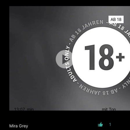
AB 18
13:07
min
mit Ton
1
Mira Grey