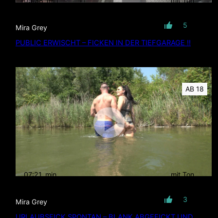
05:38
min
mit Ton
5
Mira Grey
PUBLIC ERWISCHT – FICKEN IN DER TIEFGARAGE !!
AB 18
07:21
min
mit Ton
3
Mira Grey
URLAUBSFICK SPONTAN – BLANK ABGEFICKT UND