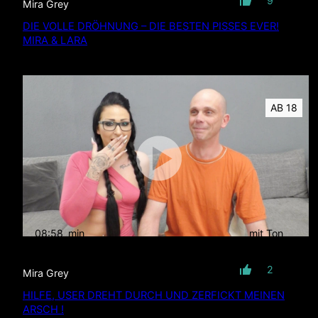
9
Mira Grey
DIE VOLLE DRÖHNUNG – DIE BESTEN PISSES EVER!
MIRA & LARA
AB 18
08:58
min
mit Ton
2
Mira Grey
HILFE, USER DREHT DURCH UND ZERFICKT MEINEN
ARSCH !