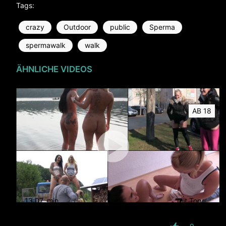
Tags:
crazy
Outdoor
public
Sperma
spermawalk
walk
ÄHNLICHE VIDEOS
AB 18
13:07
min
mit Ton