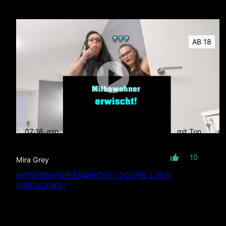
AB 18
07:16
min
mit Ton
10
Mira Grey
MITBEWOHNER ERWISCHT – DOPPEL LOCH
SPRENGUNG !