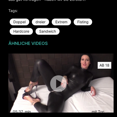
Tags:
Doppel
dreier
Extrem
Fisting
Hardcore
Sandwich
ÄHNLICHE VIDEOS
AB 18
05:37
min
mit Ton