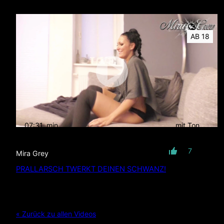
AB 18
07:31
min
mit Ton
7
Mira Grey
PRALLARSCH TWERKT DEINEN SCHWANZ!
« Zurück zu allen Videos