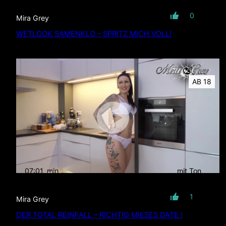
0
Mira Grey
WETLOOK SAMENKLO – SPRITZ MICH VOLL!
AB 18
07:01
min
mit Ton
1
Mira Grey
DER TOTAL REINFALL – RICHTIG MIESES DATE !